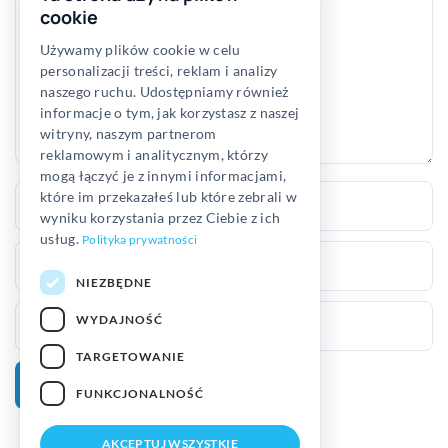
cookie
Używamy plików cookie w celu
personalizacji treści, reklam i analizy
naszego ruchu. Udostępniamy również
informacje o tym, jak korzystasz z naszej
witryny, naszym partnerom
reklamowym i analitycznym, którzy
mogą łączyć je z innymi informacjami,
Nazwa
które im przekazałeś lub które zebrali w
wyniku korzystania przez Ciebie z ich
usług.
Polityka prywatności
E-
mail
NIEZBĘDNE
Witryna
WYDAJNOŚĆ
internetowa
TARGETOWANIE
FUNKCJONALNOŚĆ
AKCEPTUJ WSZYSTKIE